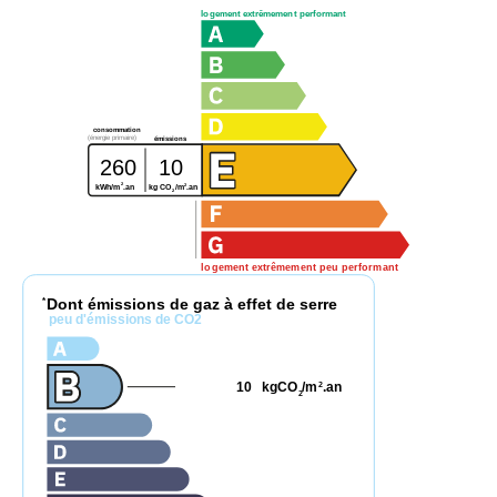
logement extrêmement performant
consommation
(énergie primaire)
émissions
260
10
2
2
kg CO
/m
.an
kWh/m
.an
2
logement extrêmement peu performant
Dont émissions de gaz à effet de serre
*
peu d'émissions de CO2
10
kgCO
/m
.an
2
2