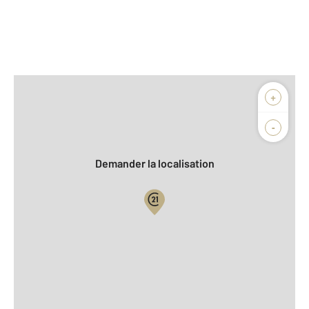
Afficher sur la carte :
+
Agence
Biens vendus
-
Demander la localisation
Vue globale
2
Surface totale : 33,4 m
2
Surface habitable : 33,4 m
Type d'appartement : F2
er
Étage : 1