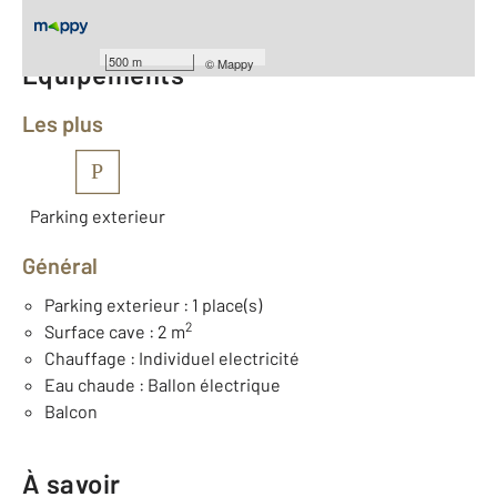
Nombre de pièces : 2
[Voir le détail]
500 m
©
Mappy
Équipements
Les plus
P
Parking exterieur
Général
Parking exterieur : 1 place(s)
2
Surface cave : 2 m
Chauffage : Individuel electricité
Eau chaude : Ballon électrique
Balcon
À savoir