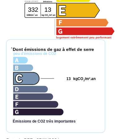
(énergie primaire)
émissions
332
13
2
2
kg CO
/m
.an
kWh/m
.an
2
logement extrêmement peu performant
Dont émissions de gaz à effet de serre
*
peu d'émissions de CO2
13
kgCO
/m
.an
2
2
Émissions de CO2 très importantes