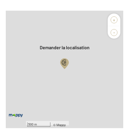
Afficher sur la carte :
+
Agence
Biens vendus
-
Demander la localisation
Vue globale
2
Surface totale : 27,0 m
2
Surface habitable : 27,0 m
Type d'appartement : Studio
ème
Étage : 4
Nombre de pièces : 1
[Voir le détail]
Année construction : 1975
500 m
©
Mappy