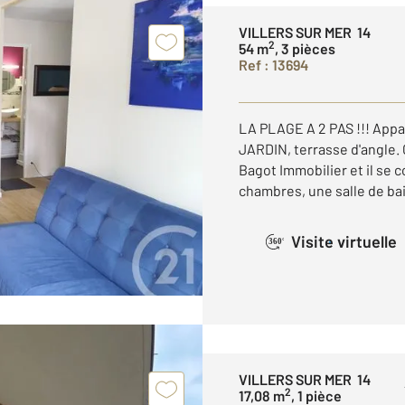
VILLERS SUR MER 14
2
54 m
, 3 pièces
Ref : 13694
LA PLAGE A 2 PAS !!! App
JARDIN, terrasse d'angle.
Bagot Immobilier et il se 
chambres, une salle de bain
Visite virtuelle
360°
VILLERS SUR MER 14
2
17,08 m
, 1 pièce