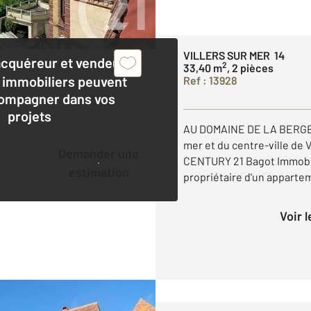
VILLERS SUR MER 14
acquéreur et vendeur,
2
33,40 m
, 2 pièces
 immobiliers peuvent
Ref : 13928
ompagner dans vos
projets
AU DOMAINE DE LA BERGERI
mer et du centre-ville de 
Demander une
CENTURY 21 Bagot Immobil
estimation
propriétaire d'un appartem
Voir 