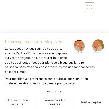
VILLERS SUR MER 14
2
39,59 m
, 3 pièces
Ref : 14237
Appartement à vendre
193 000 €
C'est au sein d'une résidence fraichement
ravalée située à côté du Parc Naturel Protégé,
Créer une alerte
à proximité de la plage et des commerces que