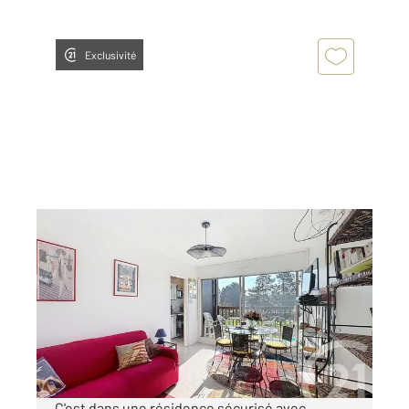
Exclusivité
VILLERS SUR MER 14
2
32,12 m
, 2 pièces
Ref : 13847
Appartement F2 à vendre
125 000 €
Visiter le site dédié
C'est dans une résidence sécurisé avec