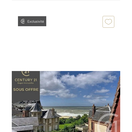
Exclusivité
VILLERS SUR MER 14
2
18,09 m
, 1 pièce
Ref : 14202
Appartement F1 à vendre
82 000 €
COEUR DE VILLE AVEC VUE MER ! Situé au