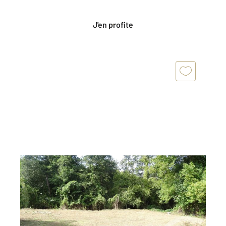
Privées CENTURY 21.
J'en profite
VILLERS SUR MER 14
2
1201 m
Ref : 14040
Terrain à vendre
151 100 €