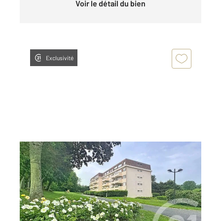
Voir le détail du bien
Exclusivité
VILLERS SUR MER 14
2
36,04 m
, 2 pièces
Ref : 14226
Appartement F2 à vendre
130 500 €