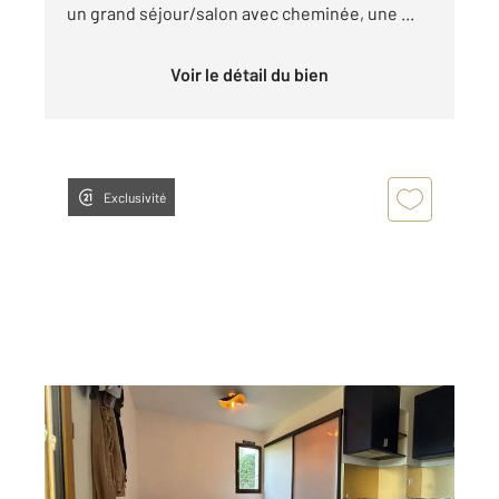
un grand séjour/salon avec cheminée, une ...
Voir le détail du bien
Exclusivité
CABOURG 14
2
23,48 m
, 2 pièces
Ref : 14282
Appartement F2 à vendre