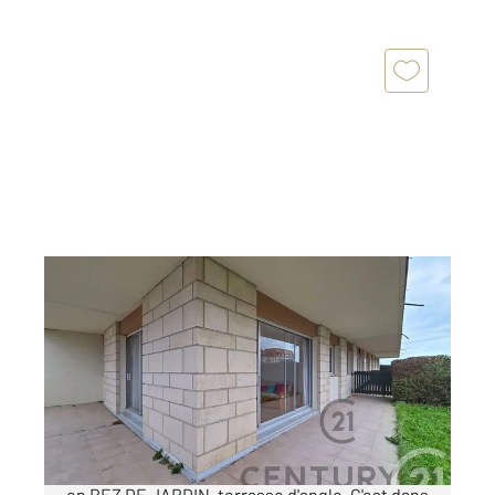
VILLERS SUR MER 14
2
54 m
, 3 pièces
Ref : 13694
Appartement F3 à vendre
239 000 €
LA PLAGE A 2 PAS !!! Appartement de 3 pièces
en REZ DE JARDIN, terrasse d'angle. C'est dans