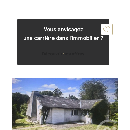
Vous envisagez
une carrière dans l'immobilier ?
Découvrir nos offres
VILLERS SUR MER 14
2
121,84 m
, 6 pièces
Ref : 14397
Maison à vendre
349 800 €