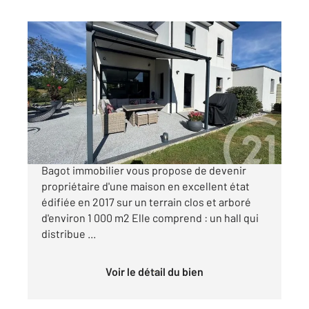
AUBERVILLE 14
2
131,23 m
, 5 pièces
Ref : 14375
Maison à vendre
699 000 €
COUP DE COEUR ! Votre agence Century 21
Bagot immobilier vous propose de devenir
propriétaire d'une maison en excellent état
édifiée en 2017 sur un terrain clos et arboré
d'environ 1 000 m2 Elle comprend : un hall qui
distribue ...
Voir le détail du bien