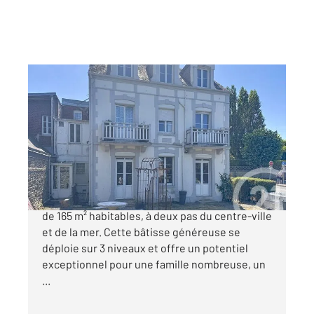
VILLERS SUR MER 14
2
165 m
, 10 pièces
Ref : 14256
Maison à vendre
665 000 €
Rare sur le marché : maison de charme de plus
de 165 m² habitables, à deux pas du centre-ville
et de la mer. Cette bâtisse généreuse se
déploie sur 3 niveaux et offre un potentiel
exceptionnel pour une famille nombreuse, un
...