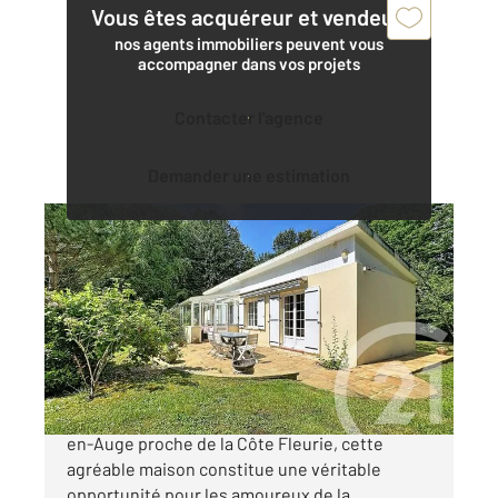
Vous êtes acquéreur et vendeur,
nos agents immobiliers peuvent vous
accompagner dans vos projets
Contacter l'agence
Demander une estimation
ST VAAST EN AUGE 14
2
66 m
, 3 pièces
Ref : 14344
Maison à vendre
250 000 €
Située dans le charmant village de Saint-Vaast-
en-Auge proche de la Côte Fleurie, cette
agréable maison constitue une véritable
opportunité pour les amoureux de la