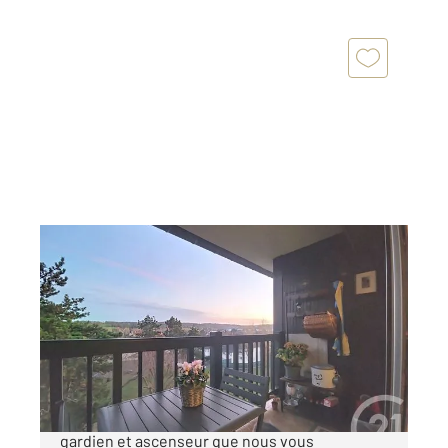
VILLERS SUR MER 14
2
34,61 m
, 2 pièces
Ref : 14216
Appartement F2 à vendre
198 500 €
C'est dans une résidence sécurisée avec
gardien et ascenseur que nous vous