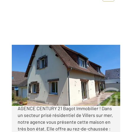
VILLERS SUR MER 14
2
131,57 m
, 6 pièces
Ref : 14293
Maison à vendre
750 000 €
UNIQUEMENT EN VENTE DANS VOTRE
AGENCE CENTURY 21 Bagot Immobilier ! Dans
un secteur prisé résidentiel de Villers sur mer,
notre agence vous présente cette maison en
très bon état. Elle offre au rez-de-chaussée :