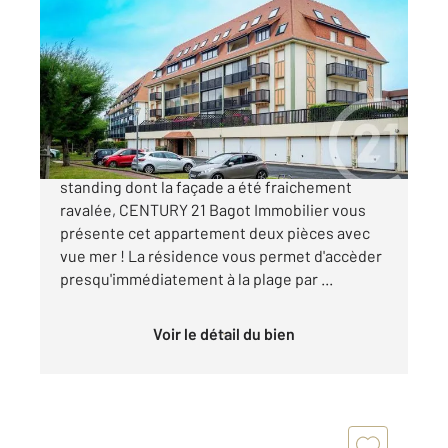
2
23,10 m
, 2 pièces
Ref : 14119
Appartement F1 à vendre
122 000 €
VUE MER - Dans une résidence de bon
standing dont la façade a été fraichement
ravalée, CENTURY 21 Bagot Immobilier vous
présente cet appartement deux pièces avec
vue mer ! La résidence vous permet d'accèder
presqu'immédiatement à la plage par ...
Voir le détail du bien