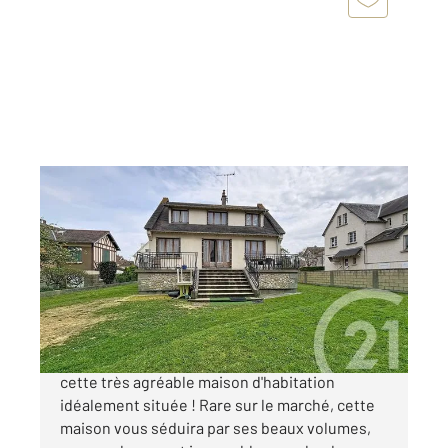
VILLERS SUR MER 14
2
140 m
, 6 pièces
Ref : 14136
Maison à vendre
550 000 €
CENTURY 21 Bagot Immobilier vous présente
cette très agréable maison d'habitation
idéalement située ! Rare sur le marché, cette
maison vous séduira par ses beaux volumes,