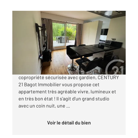
VILLERS SUR MER 14
2
23,32 m
, 1 pièce
Ref : 14342
Appartement F1 à vendre
119 000 €
Dans un écrin de verdure, dans une
copropriété sécurisée avec gardien, CENTURY
21 Bagot Immobilier vous propose cet
appartement très agréable vivre, lumineux et
en très bon état ! Il s'agit d'un grand studio
avec un coin nuit, une ...
Voir le détail du bien