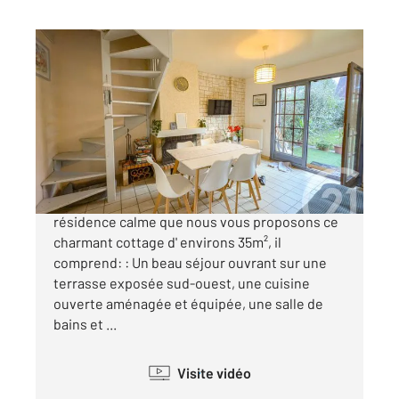
VILLERS SUR MER 14
2
35,47 m
, 3 pièces
Ref : 14159
Maison à vendre
229 500 €
*** CHARMANT COTTAGE *** C'est dans une
résidence calme que nous vous proposons ce
charmant cottage d' environs 35m², il
comprend: : Un beau séjour ouvrant sur une
terrasse exposée sud-ouest, une cuisine
ouverte aménagée et équipée, une salle de
bains et ...
Visite vidéo