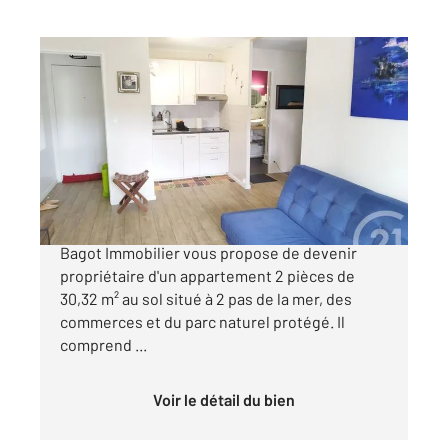
VILLERS SUR MER 14
2
28,33 m
, 2 pièces
Ref : 14026
Appartement à vendre
133 000 €
EXCELLENT ETAT ! Votre agence Century 21
Bagot Immobilier vous propose de devenir
propriétaire d'un appartement 2 pièces de
30,32 m² au sol situé à 2 pas de la mer, des
commerces et du parc naturel protégé. Il
comprend ...
Voir le détail du bien