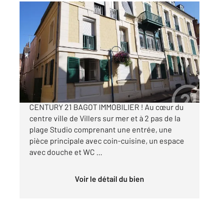
VILLERS SUR MER 14
2
17,08 m
, 1 pièce
Ref : 13655
Appartement Studio à vendre
66 000 €
EN EXCLUSIVITE DANS VOTRE AGENCE
CENTURY 21 BAGOT IMMOBILIER ! Au cœur du
centre ville de Villers sur mer et à 2 pas de la
plage Studio comprenant une entrée, une
pièce principale avec coin-cuisine, un espace
avec douche et WC ...
Voir le détail du bien